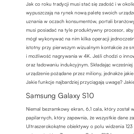
Jak co roku tradycji musi stać się zadość i w oko
wypuszczają na rynek nową paletę swoich urządze
uznania w oczach konsumentów, portali branżowy
musi posiadać na tyle produktywny procesor, aby n
mógł wykonywać na nim kilka operacji jednocześnie
istotny przy pierwszym wizualnym kontakcie ze sm
i możliwość nagrywania w 4K. Jeśli chodzi o inn
oraz ładowaniu indukcyjnym. Składając wcześniej
urządzenie pożądane przez miliony, jednakże jaki
Jakie funkcje najbardziej przyciągają uwagę? Jak
Samsung Galaxy S10
Niemal bezramkowy ekran, 6,1 cala, który został 
papilarnych, który zapewnia, że wszystkie dane z
Ultraszerokokątne obiektywy o polu widzenia 123 