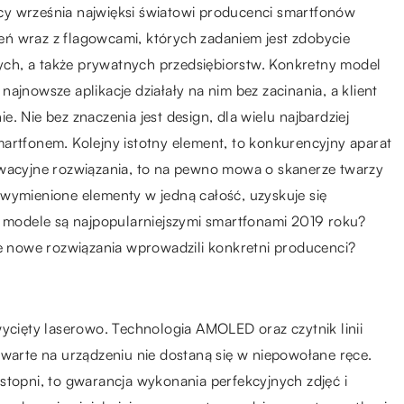
licy września najwięksi światowi producenci smartfonów
ń wraz z flagowcami, których zadaniem jest zdobycie
ch, a także prywatnych przedsiębiorstw. Konkretny model
ajnowsze aplikacje działały na nim bez zacinania, a klient
. Nie bez znaczenia jest design, dla wielu najbardziej
artfonem. Kolejny istotny element, to konkurencyjny aparat
owacyjne rozwiązania, to na pewno mowa o skanerze twarzy
 wymienione elementy w jedną całość, uzyskuje się
e modele są najpopularniejszymi smartfonami 2019 roku?
ie nowe rozwiązania wprowadzili konkretni producenci?
wycięty laserowo. Technologia AMOLED oraz czytnik linii
awarte na urządzeniu nie dostaną się w niepowołane ręce.
stopni, to gwarancja wykonania perfekcyjnych zdjęć i