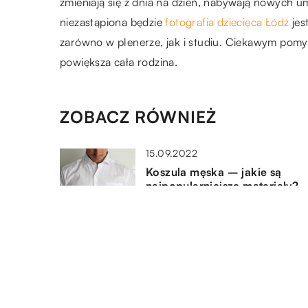
zmieniają się z dnia na dzień, nabywają nowych umi
niezastąpiona będzie
fotografia dziecięca Łódź
jes
zarówno w plenerze, jak i studiu. Ciekawym pomysł
powiększa cała rodzina.
ZOBACZ RÓWNIEŻ
15.09.2022
Koszula męska – jakie są
najpopularniejsze materiały?
27.01.2023
Skórzana torebka i plecak. Kt
z nich nosić i z jakimi
zestawieniami je łączyć?