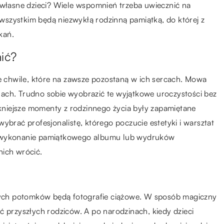
 własne dzieci? Wiele wspomnień trzeba uwiecznić na
e wszystkim będą niezwykłą rodzinną pamiątką, do której z
kań.
ić?
ie chwile, które na zawsze pozostaną w ich sercach. Mowa
ach. Trudno sobie wyobrazić te wyjątkowe uroczystości bez
iękniejsze momenty z rodzinnego życia były zapamiętane
ybrać profesjonalistę, którego poczucie estetyki i warsztat
e wykonanie pamiątkowego albumu lub wydruków
nich wrócić.
amych potomków będą fotografie ciążowe. W sposób magiczny
ć przyszłych rodziców. A po narodzinach, kiedy dzieci