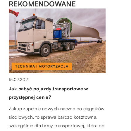
REKOMENDOWANE
TECHNIKA I MOTORYZACJA
ZDROWIE I MEDYCYNA
DLA DOMU I OGRODU
15.07.2021
16.02.2022
12.06.2022
Jak nabyć pojazdy transportowe w
Pompka do penisa, czyli pompki
Węzeł cieplny w budynku – jakie jest jego
przystępnej cenie?
erekcyjne do jego powiększenia
zastosowanie?
Zakup zupełnie nowych naczep do ciągników
Coraz więcej mężczyzn
Co to jest? Węzeł cieplny to miejsce w
siodłowych, to sprawa bardzo kosztowna,
nieusatysfakcjonowanych rozmiarem
budynku, w którym przechowywana jest
szczególnie dla firmy transportowej, która od
swojego penisa lub mających problem ze
gorąca woda lub para wodna. Celem węzła