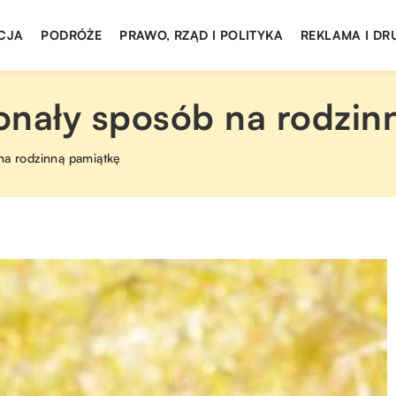
CJA
PODRÓŻE
PRAWO, RZĄD I POLITYKA
REKLAMA I DR
onały sposób na rodzin
na rodzinną pamiątkę