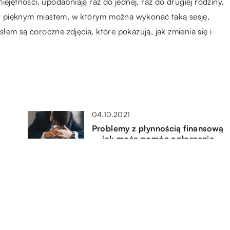
ejętności, upodabniają raz do jednej, raz do drugiej rodziny,
t pięknym miastem, w którym można wykonać taką sesję,
em są coroczne zdjęcia, które pokazują, jak zmienia się i
04.10.2021
Problemy z płynnością finansową
– jak może pomóc ogłoszenie
upadłości konsumenckiej?
21.04.2021
óre
Jakie pyszności można
przygotować dla nawet
największego czekoladowego
łasucha?