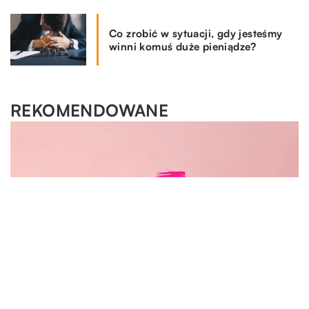
Co zrobić w sytuacji, gdy jesteśmy
winni komuś duże pieniądze?
REKOMENDOWANE
DLA DOMU I OGRODU
DLA DOMU I OGRODU
14.08.2022
LAJFSTAJL
07.10.2021