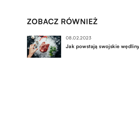
ZOBACZ RÓWNIEŻ
08.02.2023
Jak powstają swojskie wędlin
10.02.2022
Aranżacja w stylu prowansals
– co powinno znaleźć się w
domu?
13.07.2020
Kroje sukienek pasujących na
ślub