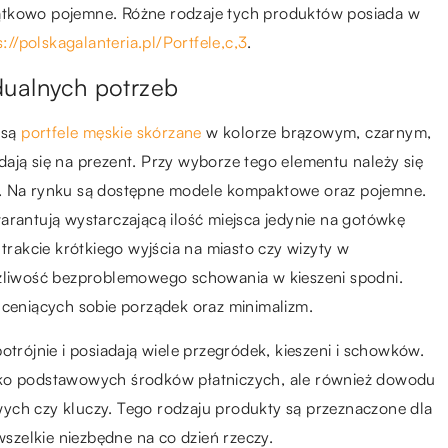
wyjątkowo pojemne. Różne rodzaje tych produktów posiada w
s://polskagalanteria.pl/Portfele,c,3
.
dualnych potrzeb
 są
portfele męskie skórzane
w kolorze brązowym, czarnym,
ają się na prezent. Przy wyborze tego elementu należy się
ą. Na rynku są dostępne modele kompaktowe oraz pojemne.
arantują wystarczającą ilość miejsca jedynie na gotówkę
 trakcie krótkiego wyjścia na miasto czy wizyty w
ożliwość bezproblemowego schowania w kieszeni spodni.
 ceniących sobie porządek oraz minimalizm.
otrójnie i posiadają wiele przegródek, kieszeni i schowków.
lko podstawowych środków płatniczych, ale również dowodu
iowych czy kluczy. Tego rodzaju produkty są przeznaczone dla
 wszelkie niezbędne na co dzień rzeczy.