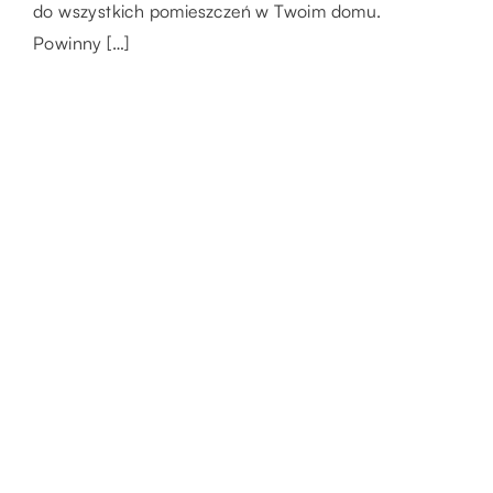
tak, abyś […]
do wszystkich pomieszczeń w Twoim domu.
Powinny […]