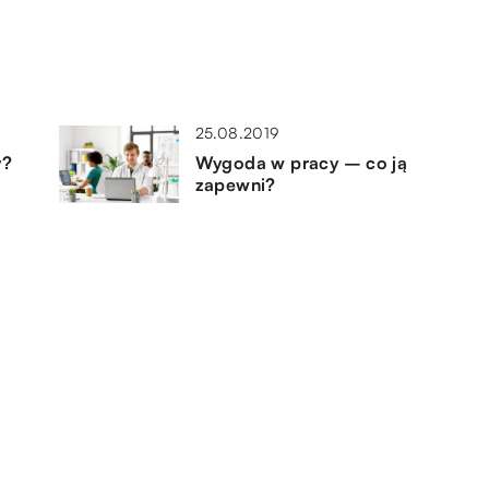
25.08.2019
y?
Wygoda w pracy – co ją
zapewni?
13.09.2020
kim
Jak chronić najmłodszych przed
zbyt dużym upałem?
14.03.2020
Co kupić dziecku na urodziny?