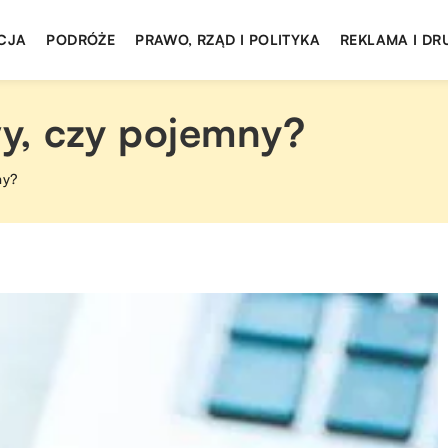
CJA
PODRÓŻE
PRAWO, RZĄD I POLITYKA
REKLAMA I DR
y, czy pojemny?
ny?