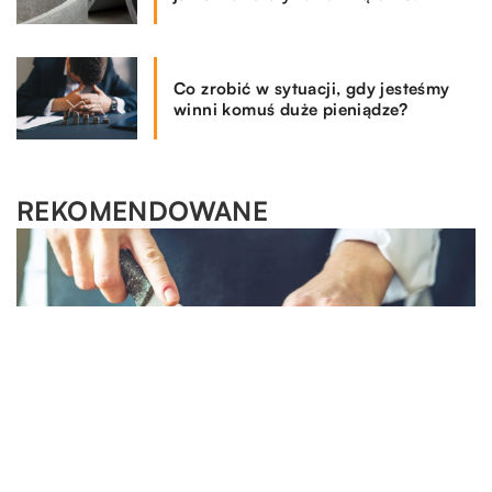
Co zrobić w sytuacji, gdy jesteśmy
winni komuś duże pieniądze?
REKOMENDOWANE