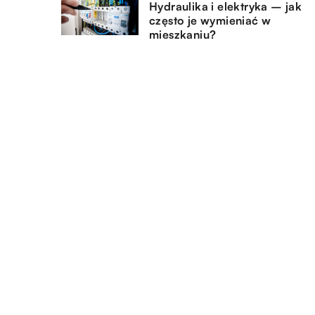
Hydraulika i elektryka – jak
często je wymieniać w
mieszkaniu?
19.11.2019
Cadillac – legendarny
amerykański pojazd, którym
możesz się w każdej chwili
przejechać
DODAJ KOMENTARZ