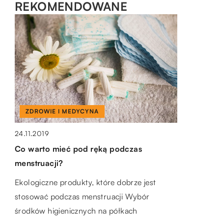
REKOMENDOWANE
ZDROWIE I MEDYCYNA
ZDROWIE I MEDYCYNA
09.04.2021
24.11.2019
Jakie korzyści dla zdrowia przynosi wizyta
Co warto mieć pod ręką podczas
u fizjoterapeuty?
menstruacji?
Problemy z narządami ruchu dotyczą osób w
Ekologiczne produkty, które dobrze jest
różnym wieku. Mogą być konsekwencją
stosować podczas menstruacji Wybór
przebytych urazów, trybu życia czy też
środków higienicznych na półkach