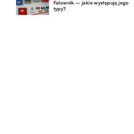
Falownik – jakie występują jego
typy?
17.06.2021
Chłodnictwo przemysłowe –
jakie urządzenia obejmuje i kto
może zająć się ich montażem