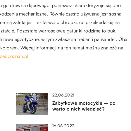
lnego drewna dębowego, ponieważ charakteryzuje się ono
kodzenia mechaniczne. Równie często używana jest sosna,
omną zaletą jest też łatwość obróbki, co przekłada się na
ztałcie. Pozostałe wartościowe gatunki rodzime to buk,
drzewa egzotyczne, w tym zwłaszcza heban i palisander. Oba
i kolorem. Więcej informacji na ten temat można znaleźć na
rzebpoznan.pl
.
22.06.2021
w
Zabytkowe motocykle – co
warto o nich wiedzieć?
16.06.2022