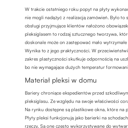
W trakcie ostatniego roku popyt na płyty wykonan
nie mogli nadążyć z realizacją zamówień. Było to
obsługi przyjmujące klientów nałożono obowiązek 
pleksiglasem to rodzaj sztucznego tworzywa, któr
doskonale może on zastępować mało wytrzymałe sz
Wynika to z jego praktyczności. W przeciwieństwi
zakres plastyczności skutkuje odpornością na usz
bo nie wymagające dużych temperatur formowanie
Materiał pleksi w domu
Bariery chroniące ekspedientów przed szkodliwym
pleksiglasu. Ze względu na swoje właściwości cora
Na rynku dostępne są plastikowe okna, które na pi
Płyty pleksi funkcjonują jako barierki na schoda
rzeczy. Są one często wykorzystywane do wytwar