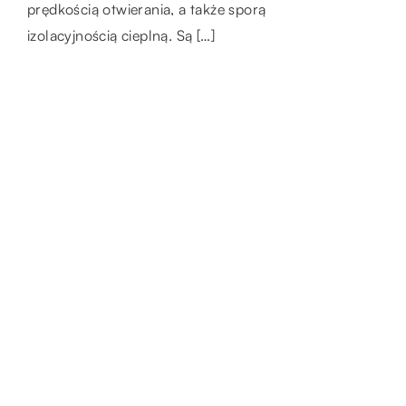
towarów i usług, […]
jak i w życiu codziennym. […]
prędkością otwierania, a także sporą
izolacyjnością cieplną. Są […]