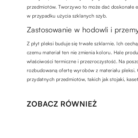
przedmiotów. Tworzywo to może dać doskonałe efe
w przypadku użycia szklanych szyb.
Zastosowanie w hodowli i przemy
Z płyt pleksi buduje się trwałe szklarnie. Ich ce
czemu materiał ten nie zmienia koloru. Hale produ
właściwości termiczne i przezroczystość. Na posz
rozbudowaną ofertę wyrobów z materiału pleksi. Ob
przydatnych przedmiotów, takich jak stojaki, ka
ZOBACZ RÓWNIEŻ
13.06.2020
Co przemawia za zakupem o
zimowych?