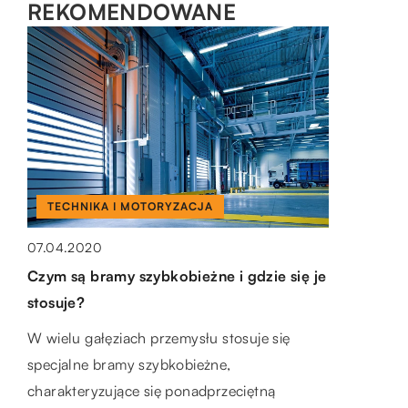
REKOMENDOWANE
RYNEK I BIZNES
RYNEK I BIZNES
TECHNIKA I MOTORYZACJA
02.01.2022
03.09.2021
07.04.2020
System do obsługi magazynu i program
Aparatura przemysłowa i jej zastosowanie
Czym są bramy szybkobieżne i gdzie się je
dla gastronomii – czy można je połączyć?
w przemyśle
stosuje?
Obsługa klienta to w dzisiejszych czasach
Aparatura przemysłowa to różnorodny
W wielu gałęziach przemysłu stosuje się
niemałe wyzwanie. Wymagania są coraz
wybór aparatów, maszyn i urządzeń, które
specjalne bramy szybkobieżne,
większe – zarówno pod względem jakości
znajdują zastosowanie zarówno w przemyśle,
charakteryzujące się ponadprzeciętną