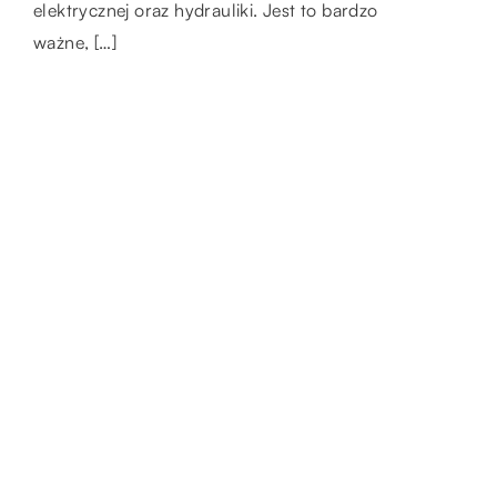
elektrycznej oraz hydrauliki. Jest to bardzo
dla przemysłu spożywczego, ponieważ są
ważne, […]
mocne, lekkie i opłacalne. Znany jest również
[…]