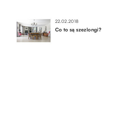
22.02.2018
Co to są szezlongi?
11.09.2021
Wygodne miejsce do robienia
makijażu na co dzień
01.09.2018
co
Hokery kuchenne – jak dobrać
je do stylu kuchni?