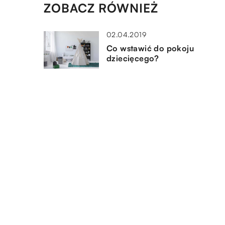
ZOBACZ RÓWNIEŻ
02.04.2019
Co wstawić do pokoju
dziecięcego?
14.02.2020
Jak dbać o basen ogrodowy?
27.09.2018
Drzwi przesuwne – wszystko 
musisz wiedzieć
DODAJ KOMENTARZ