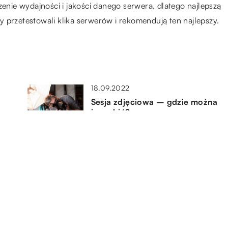
zenie wydajności i jakości danego serwera, dlatego najlepszą
rzy przetestowali klika serwerów i rekomendują ten najlepszy.
18.09.2022
Sesja zdjęciowa – gdzie można
e
ją zrobić?
08.04.2022
ć
Rowery dla dzieci – jak zadbać
o bezpieczeństwo dziecka?
16.02.2022
ny
Plusy wynajmu samochodu –
?
czy jest to opłacalne?