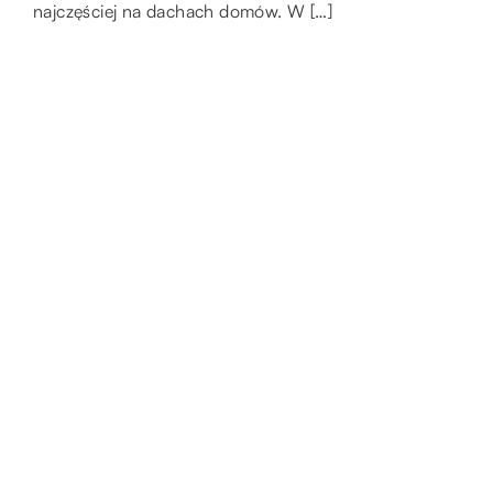
najczęściej na dachach domów. W […]
zaczynają odmawiać […]
wszystkim oczekiwaniem […]