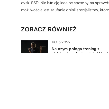
dyski SSD. Nie istnieją idealne sposoby na sprawd
możliwością jest zaufanie opinii specjalistów, któ
ZOBACZ RÓWNIEŻ
14.03.2022
Na czym polega trening z
elektrostymulacją mięśni i jaki
efekty może przynieść?
25.02.2021
Kitesurfing – od czego zaczą
swoją przygodę?
30.03.2021
Czy warto posiadać swój włas
domek na wakacyjne wypady