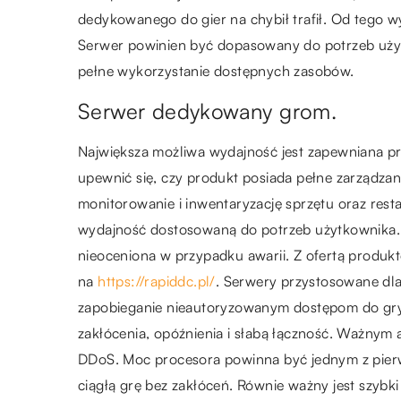
dedykowanego do gier na chybił trafił. Od tego wy
Serwer powinien być dopasowany do potrzeb uż
pełne wykorzystanie dostępnych zasobów.
Serwer dedykowany grom.
Największa możliwa wydajność jest zapewniana p
upewnić się, czy produkt posiada pełne zarządza
monitorowanie i inwentaryzację sprzętu oraz re
wydajność dostosowaną do potrzeb użytkownika. 
nieoceniona w przypadku awarii. Z ofertą produk
na
https://rapiddc.pl/
.
Serwery przystosowane dla
zapobieganie nieautoryzowanym dostępom do gry.
zakłócenia, opóźnienia i słabą łączność. Ważnym 
DDoS. Moc procesora powinna być jednym z pier
ciągłą grę bez zakłóceń. Równie ważny jest szybk