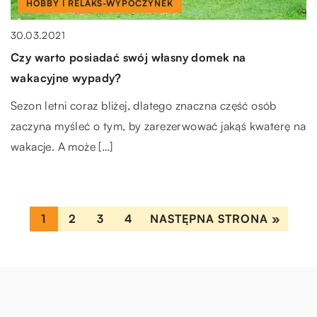
Jakie są techniki radzenia sobie z gniewem i agresją?
HOBBY I RELAKS-WYPOCZYNEK
16.01.2023
Trudy wychowania dzieci, a do tego problemy dnia
Jakie są powody, dla których warto rozważyć trapery
30.03.2021
codziennego nie są sprzymierzeńcami spokoju i
zimowe?
Czy warto posiadać swój własny domek na
opanowania. Kiedy budzą się skrajne emocje, […]
wakacyjne wypady?
Trapery zimowe są kluczową częścią każdego zimowego
sezonu. Pomagają zachować ciepło, komfort i ochronę
Sezon letni coraz bliżej, dlatego znaczna część osób
przed warunkami atmosferycznymi. Są również
zaczyna myśleć o tym, by zarezerwować jakąś kwaterę na
doskonałym […]
wakacje. A może […]
1
2
3
4
NASTĘPNA STRONA »