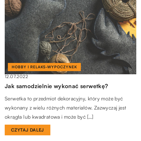
HOBBY I RELAKS-WYPOCZYNEK
12.07.2022
Jak samodzielnie wykonać serwetkę?
Serwetka to przedmiot dekoracyjny, który może być
wykonany z wielu różnych materiałów. Zazwyczaj jest
okrągła lub kwadratowa i może być […]
CZYTAJ DALEJ