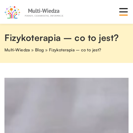
Fizykoterapia – co to jest?
Multi-Wiedza
»
Blog
»
Fizykoterapia – co to jest?