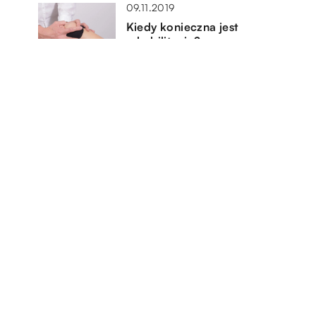
09.11.2019
Kiedy konieczna jest
rehabilitacja?
09.12.2019
 i
Co jest zdrowsze – wczesne
wstawanie, czy zdrowy,
regenerujący sen?