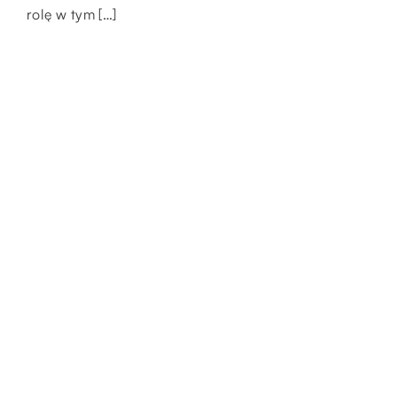
estetykę. Już nawet […]
rolę w tym […]