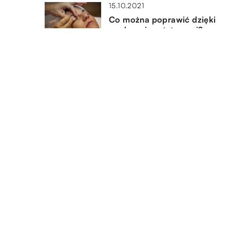
15.10.2021
Co można poprawić dzięki
medycynie estetycznej?
10.09.2022
Jak są objawy fobii społecznej
jak się nią zająć?
DODAJ KOMENTARZ