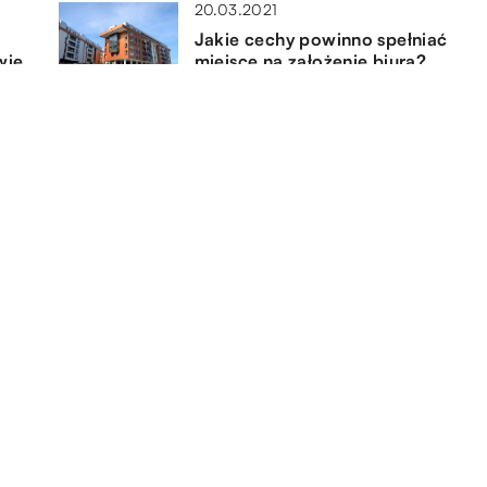
20.03.2021
Jakie cechy powinno spełniać
wie
miejsce na założenie biura?
14.07.2020
Kiedy na budowie muszą być
przeprowadzone prace
archeologiczne?