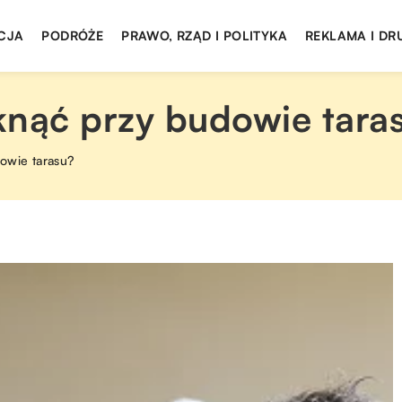
CJA
PODRÓŻE
PRAWO, RZĄD I POLITYKA
REKLAMA I DR
knąć przy budowie tara
owie tarasu?