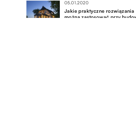
05.01.2020
Jakie praktyczne rozwiązania
można zastosować przy budo
domu?
26.07.2021
Sprzęt budowlany – jaki jest
niezbędny do ułożenia kostki
brukowej?
DODAJ KOMENTARZ