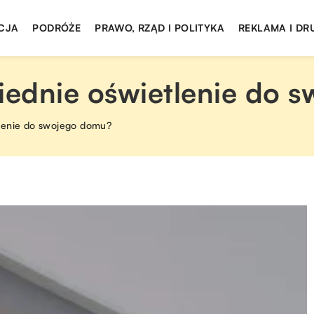
CJA
PODRÓŻE
PRAWO, RZĄD I POLITYKA
REKLAMA I DR
ednie oświetlenie do 
lenie do swojego domu?