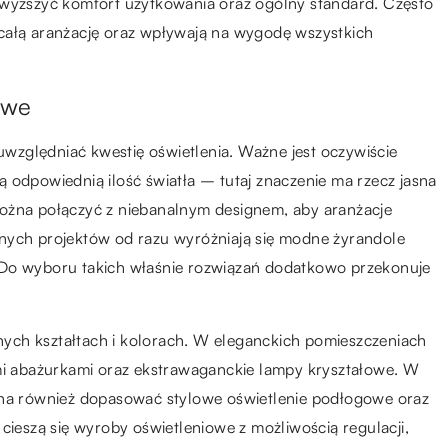
dwyższyć komfort użytkowania oraz ogólny standard. Często
całą aranżację oraz wpływają na wygodę wszystkich
owe
zględniać kwestię oświetlenia. Ważne jest oczywiście
 odpowiednią ilość światła – tutaj znaczenie ma rzecz jasna
można połączyć z niebanalnym designem, aby aranżacje
nych projektów od razu wyróżniają się modne żyrandole
 Do wyboru takich właśnie rozwiązań dodatkowo przekonuje
ych kształtach i kolorach. W eleganckich pomieszczeniach
ymi abażurkami oraz ekstrawaganckie lampy kryształowe. W
żna również dopasować stylowe oświetlenie podłogowe oraz
cieszą się wyroby oświetleniowe z możliwością regulacji,