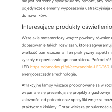
nie jest potrzebny spektakularny remont, aby po
pojedyncze elementy wyposażenia uatrakcyjniają 
domowników.
Interesujące produkty oświetleni
Wszelakie metamorfozy wnętrz powinny również uw
dopasowanie takich rozwiązań, które zagwarantują
wielkość pomieszczenia. Ten praktyczny aspekt 
zyskały niepowtarzalnego charakteru. Pośród róż
LED
https://domodes.pl/pl/c/zyrandole-LED/159
.
energooszczędna technologia.
Atrakcyjne lampy wiszące proponowane są w różn
wspaniale się prezentują się projekty z gustown
zależności od potrzeb oraz specyfiki wnętrza mo
praktyczne kinkiety. Coraz większą popularnością 