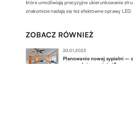
które umożliwiają precyzyjne ukierunkowanie stru
znakomicie nadają się też efektowne oprawy LED.
ZOBACZ RÓWNIEŻ
20.01.2023
Planowanie nowej sypialni – 
czym należy pamiętać?
23.05.2018
Złoto kontra srebro – jaką
wybrać biżuterię?
27.04.2021
Jak poprawnie zamontować
klimatyzację?