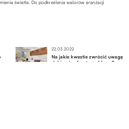
mienia światła. Do podkreślenia walorów aranżacji
22.03.2022
o
Na jakie kwestie zwrócić uwagę
dobierając fronty meblowe?
16.03.2022
Co może nam pomóc w
utrzymaniu roślin doniczkowych
w domu?
30.06.2019
Taras drewniany czy betonowy –
co lepsze?