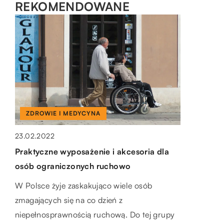
REKOMENDOWANE
ZDROWIE I MEDYCYNA
DLA DOMU I OGRODU
TECHNIKA I MOTORYZACJA
23.02.2022
22.10.2022
16.01.2023
Praktyczne wyposażenie i akcesoria dla
Jakich dodatków do salonu nie może
Do czego służą presostaty?
osób ograniczonych ruchowo
zabraknąć w twojej aranżacji?
Przełącznik ciśnieniowy to urządzenie, które
W Polsce żyje zaskakująco wiele osób
Akcesoria do salonu są wykończeniami, które
wykrywa zmiany ciśnienia i przekształca tę
zmagających się na co dzień z
mogą upiększyć ten pokój. Są tym, co
informację w sygnał elektryczny. Wyłączniki
niepełnosprawnością ruchową. Do tej grupy
zauważasz, gdy wchodzisz i co wszyscy inni
ciśnieniowe są wykorzystywane do […]