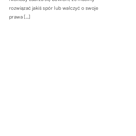
obróbkę jest metalem szeroko
sprawdzi się podczas przygotowywania […]
rozwiązać jakiś spór lub walczyć o swoje
wykorzystywanym w różnych gałęziach
prawa […]
gospodarki. […]