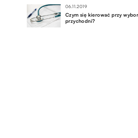
06.11.2019
Czym się kierować przy wybo
przychodni?
16.12.2019
Popularne zabiegi na
upiększenie brwi i rzęs
24.07.2022
Certyfikacja wyrobów
medycznych
DODAJ KOMENTARZ