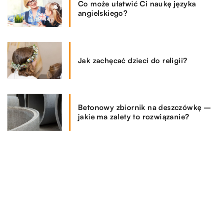
Co może ułatwić Ci naukę języka
angielskiego?
Jak zachęcać dzieci do religii?
Betonowy zbiornik na deszczówkę –
jakie ma zalety to rozwiązanie?
Co zrobić w sytuacji, gdy jesteśmy
winni komuś duże pieniądze?
REKOMENDOWANE