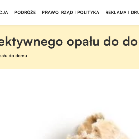
CJA
PODRÓŻE
PRAWO, RZĄD I POLITYKA
REKLAMA I DR
fektywnego opału do d
pału do domu