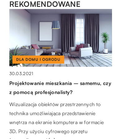
REKOMENDOWANE
DLA DOMU I OGRODU
ZDROWIE I MEDYCYNA
ZDROWIE I MEDYCYNA
30.03.2021
Projektowanie mieszkania – samemu, czy
21.08.2020
20.02.2021
z pomocą profesjonalisty?
Jak można zarazić się koronawirusem?
Ciekawe pomysły na trening poza domem
Wizualizacja obiektów przestrzennych to
Odkąd nowy wirus rozprzestrzenił się z
Masz ochotę urozmaicić swoje treningi? To
technika umożliwiająca przedstawienie
Wuhan na cały świat, unikanie infekcji stało
bardzo dobra decyzja, w końcu im większa
wnętrza na ekranie komputera w formacie
się codziennym problemem każdego z nas.
różnorodność, tym lepsze efekty. W sytuacji,
3D. Przy użyciu cyfrowego sprzętu
Warto […]
kiedy […]