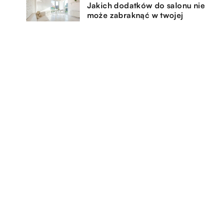
Jakich dodatków do salonu nie
może zabraknąć w twojej
aranżacji?
17.09.2021
ie
Co należy wiedzieć zanim
dokona się zakupu rolet do
okien?