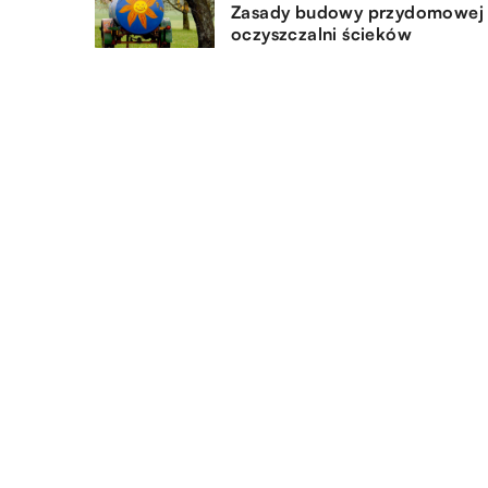
Zasady budowy przydomowej
oczyszczalni ścieków
16.06.2022
Mieszkanie dla studenta – jak
powinno mieć cechy?
DODAJ KOMENTARZ