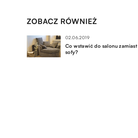
ZOBACZ RÓWNIEŻ
02.06.2019
Co wstawić do salonu zamiast
sofy?
18.08.2021
Jak urządzić pokój dzienny w
pomieszczeniu z poddaszem?
14.11.2017
Mądry wybór pościeli w branż
hotelowej