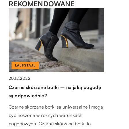
REKOMENDOWANE
BEZ KATEGORII
14.05.2022
Jak zorganizować przeprowadzkę bez
własnego samochodu?
Organizacja przeprowadzki może być ciężką
LAJFSTAJL
DLA DOMU I OGRODU
pracą. Ale organizowanie przeprowadzki bez
własnego samochodu może być jeszcze
20.12.2022
27.02.2020
trudniejsze. Oto kilka wskazówek, jak […]
Czarne skórzane botki – na jaką pogodę
Czy dywan to dobra ozdoba wnętrza?
są odpowiednie?
Podczas aranżacji wnętrz, po wyborze mebli
Czarne skórzane botki są uniwersalne i mogą
oraz koloru ścian, przychodzi moment na
być noszone w różnych warunkach
podłogę. Dekoracja tego elementu
pogodowych. Czarne skórzane botki to
pomieszczenia nie jest wcale […]