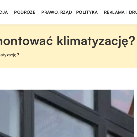
CJA
PODRÓŻE
PRAWO, RZĄD I POLITYKA
REKLAMA I DR
ontować klimatyzację?
atyzację?