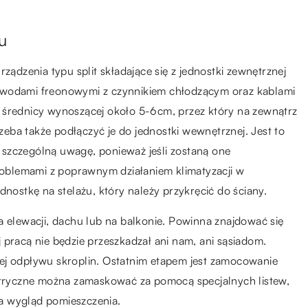
u
ządzenia typu split składające się z jednostki zewnętrznej
ewodami freonowymi z czynnikiem chłodzącym oraz kablami
 średnicy wynoszącej około 5-6cm, przez który na zewnątrz
eba także podłączyć je do jednostki wewnętrznej. Jest to
szczególną uwagę, ponieważ jeśli zostaną one
oblemami z poprawnym działaniem klimatyzacji w
dnostkę na stelażu, który należy przykręcić do ściany.
a elewacji, dachu lub na balkonie. Powinna znajdować się
 pracą nie będzie przeszkadzał ani nam, ani sąsiadom.
ej odpływu skroplin. Ostatnim etapem jest zamocowanie
ryczne można zamaskować za pomocą specjalnych listew,
na wygląd pomieszczenia.