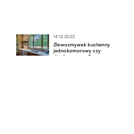
14.12.2022
Zlewozmywak kuchenny
jednokomorowy czy
dwukomorowy?
25.03.2019
Jakie meble najlepiej sprawdzą
się w biurze?
15.03.2021
y
Jak dodatki potrafią odnowić
wnętrze?