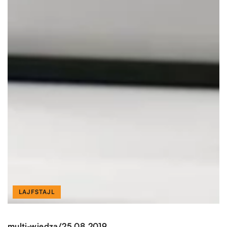
LAJFSTAJL
/
multi-wiedza
25.08.2019