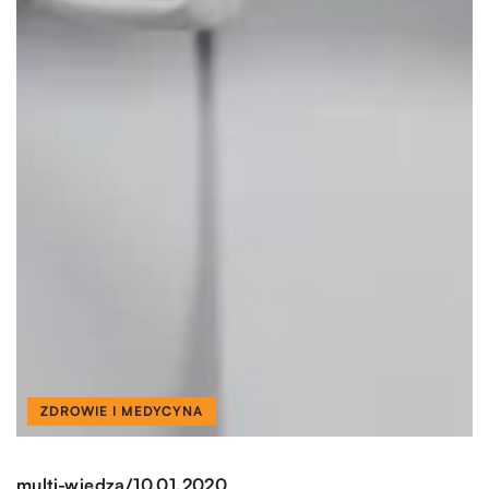
ZDROWIE I MEDYCYNA
/
multi-wiedza
10.01.2020