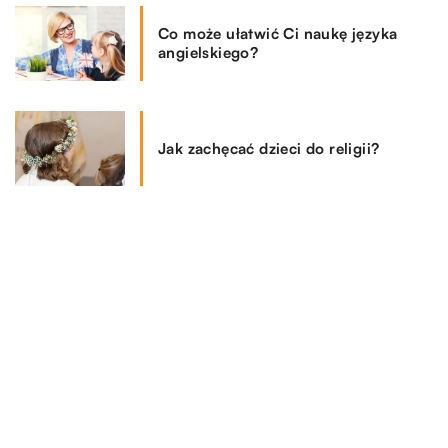
Co może ułatwić Ci naukę języka
angielskiego?
Jak zachęcać dzieci do religii?
Betonowy zbiornik na deszczówkę –
jakie ma zalety to rozwiązanie?
Co zrobić w sytuacji, gdy jesteśmy
winni komuś duże pieniądze?