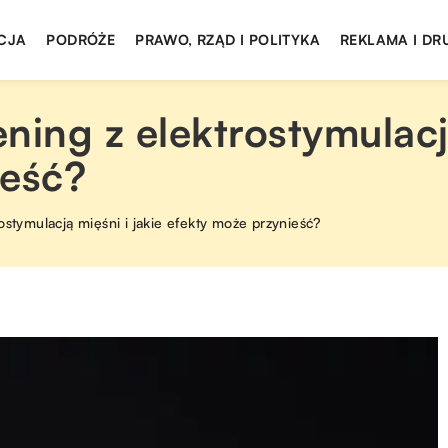
CJA
PODRÓŻE
PRAWO, RZĄD I POLITYKA
REKLAMA I DR
ning z elektrostymulacją
ieść?
ostymulacją mięśni i jakie efekty może przynieść?