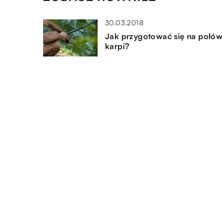
30.03.2018
Jak przygotować się na połó
karpi?
03.08.2021
W jaki sposób warto dbać o
swoje ciało?
08.04.2022
Rowery dla dzieci – jak zadb
o bezpieczeństwo dziecka?
DODAJ KOMENTARZ