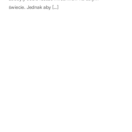
świecie. Jednak aby […]
fizjoterapii jest przywrócenie maksymalnej […]
palety, które […]