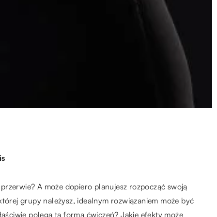
is
 przerwie? A może dopiero planujesz rozpocząć swoją
 której grupy należysz, idealnym rozwiązaniem może być
właściwie polega ta forma ćwiczeń? Jakie efekty może