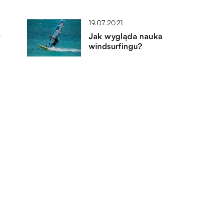
19.07.2021
w
Jak wygląda nauka
windsurfingu?
31.08.2021
Co zabrać ze sobą w plecaku na
daleką podróż?
11.10.2021
ać
Wyjazd z przyjaciółmi – gdzie
warto się wybrać?